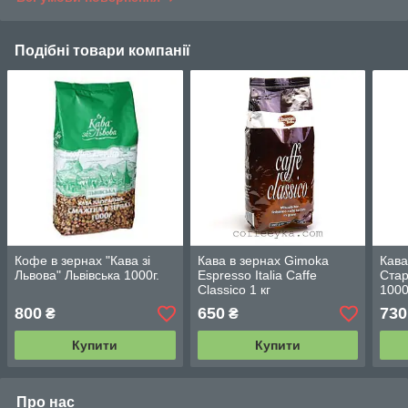
Подібні товари компанії
Кофе в зернах "Кава зі
Кава в зернах Gimoka
Кава
Львова" Львівська 1000г.
Espresso Italia Caffe
Стар
Classico 1 кг
1000
800
650
730
₴
₴
Купити
Купити
Про нас