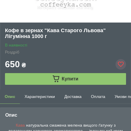
Кофе в зернах "Кава Старого Львова"
Лігумінна 1000 г
В наявності
Роздріб
650
₴
Купити
Опис
Характеристики
Доставка
Оплата
Умови п
Опис
Кава
натуральна смажена мелена вищого ґатунку з
додаванням харчового ароматизатора — ірландський крем