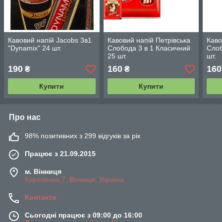
Кавовий напій Jacobs 3в1
Кавовий напій Петрівська
Каво
"Dynamix" 24 шт.
Слобода 3 в 1 Класичний
Слоб
25 шт.
шт.
190
160
160
₴
₴
Купити
Купити
Про нас
98% позитивних з 299 відгуків за рік
Працює з 21.09.2015
м. Вінниця
Короленко,7, Вінниця, Україна
Контакти
Сьогодні працює з 09:00 до 16:00