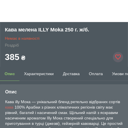
Кава мелена ILLY Moka 250 г. ж/б.
Немає в наявності
Роздріб
385
₴
Опис
Характеристики
Доставка
Оплата
Умови п
Опис
Кава illy Мока — унікальний бленд ретельно відбраних сортів
кава
100% Арабіки з різних кліматичних регіонів світу має
рівний, багатий і насичений смак. Щільний напій з яскравим
насиченим ароматом Illy Мока створений спеціально для
приготування в турці (джезві), гейзерній кавоварці. Це простий