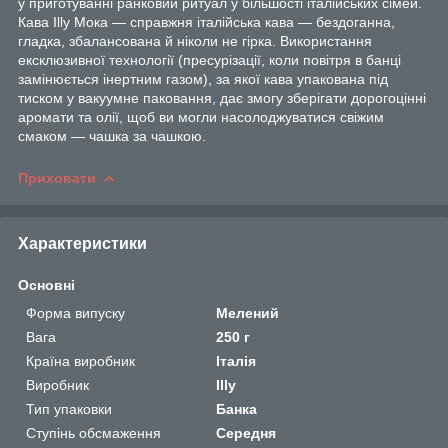
у приготуванні ранковий ритуал у більшості італійських сімей.
Кава Illy Мока — справжня італійська кава — бездоганна,
гладка, збалансована й ніколи не гірка. Використання
ексклюзивної технології (пресурізації, коли повітря в банці
замінюється інертним газом), за якої кава упакована під
тиском у вакуумне паковання, дає змогу зберігати дорогоцінні
аромати та олії, щоб ви могли насолоджуватися свіжим
смаком — чашка за чашкою.
Приховати
Характеристики
Основні
Форма випуску
Мелений
Вага
250 г
Країна виробник
Італія
Виробник
Illy
Тип упаковки
Банка
Ступінь обсмаження
Середня