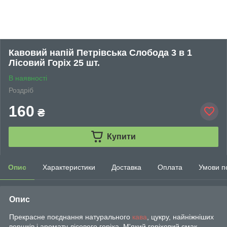
Кавовий напій Петрівська Слобода 3 в 1
Лісовий Горіх 25 шт.
В наявності
Роздріб
160
₴
Купити
Опис
Характеристики
Доставка
Оплата
Умови п
Опис
Прекрасне поєднання натурального
кава
, цукру, найніжніших
вершків і аромату лісового горіха. М'який горіховий смак