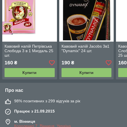
Кавовий напій Петрівська
Кавовий напій Jacobs 3в1
Каво
Слобода 3 в 1 Мигдаль 25
"Dynamix" 24 шт.
Слоб
шт.
25 ш
160
190
160
₴
₴
Купити
Купити
Про нас
98% позитивних з 299 відгуків за рік
Працює з 21.09.2015
м. Вінниця
Короленко,7, Вінниця, Україна