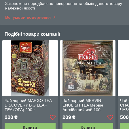
Законом не передбачено повернення та обмін даного товару
належної якості
Всі умови повернення
Подібні товари компанії
Чай чорний MARGO TEA
Чай чорний MERVIN
Чай 
DISCOVERY BiG LEAF
ENGLISH TEA Мервін
CHA
TEA (OPA) 200 г.
Англійський чай 100
ЧАЗА
пакетиків
200
209
500
₴
₴
Купити
Купити