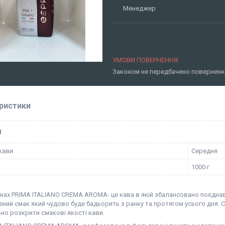
Менеджер
Законом не передбачено повернення
ристики
І
 кави
Середня
1000 г
нах PRIMA ITALIANO CREMA AROMA- це кава в якій збалансовано поєднавс
ний смак який чудово буде бадьорить з ранку та протягом усього дня. 
но розкрити смакові якості кави.