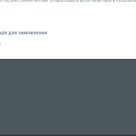
A ITALIANO CREMA AROMA- розфасована в фольговані пакети з клапаном, 
ція для замовлення
₴