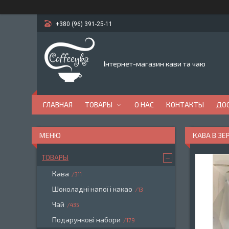
+380 (96) 391-25-11
Інтернет-магазин кави та чаю
ГЛАВНАЯ
ТОВАРЫ
О НАС
КОНТАКТЫ
ДОС
КАВА В ЗЕ
ТОВАРЫ
Кава
311
Шоколадні напої і какао
13
Чай
435
Подарункові набори
179