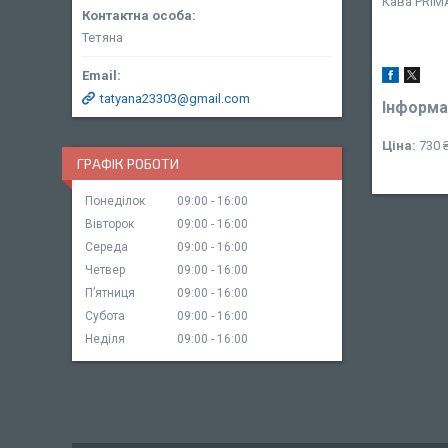
Кава PRIM
Тетяна
tatyana23303@gmail.com
Інформа
Ціна:
730 
ГРАФІК РОБОТИ
Понеділок
09:00
16:00
Вівторок
09:00
16:00
Середа
09:00
16:00
Четвер
09:00
16:00
Пʼятниця
09:00
16:00
Субота
09:00
16:00
Неділя
09:00
16:00