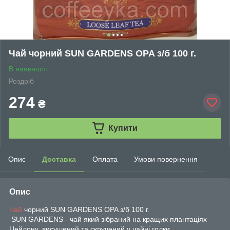
Чай чорний SUN GARDENS OPA з/б 100 г.
В наявності
Роздріб
274
₴
Купити
Опис
Доставка
Оплата
Умови повернення
Опис
Чай
чорний SUN GARDENS OPA з/б 100 г.
SUN GARDENS - чай який зібраний на кращих плантаціях
Цейлону, висушений та скручений у чайні голки,