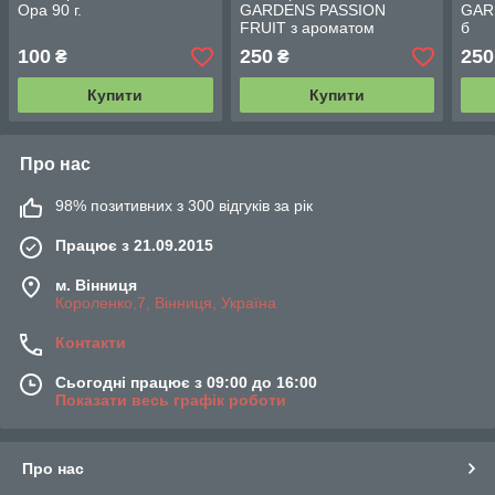
Opa 90 г.
GARDENS PASSION
GAR
FRUIT з ароматом
б
маракуї 100 г м/б
100
250
250
₴
₴
Купити
Купити
Про нас
98% позитивних з 300 відгуків за рік
Працює з 21.09.2015
м. Вінниця
Короленко,7, Вінниця, Україна
Контакти
Сьогодні працює з 09:00 до 16:00
Показати весь графік роботи
Про нас