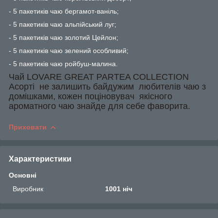
- 5 пакетиків чаю бергамот-ваніль;
- 5 пакетиків чаю альпійський луг;
- 5 пакетиків чаю золотий Цейлон;
- 5 пакетиків чаю зелений особливий;
- 5 пакетиків чаю ройбуш-малина.
Чай LOVARE GREAT PARTEA COLLECTION
Асорті не залишить байдужим любителів чаю з
домішками, кожен поціновувач якісного
ароматного чаю знайде для себе фаворита.
Приховати
Характеристики
Основні
Виробник
1001 ніч