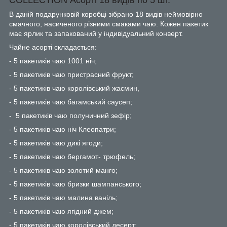
В даній подарунковій коробці зібрано 18 видів неймовірно
смачного, насиченого різними смаками чаю. Кожен пакетик
має ярлик та запакований у індивідуальний конверт.
Чайне асорті складається:
- 5 пакетиків чаю 1001 ніч;
- 5 пакетиків чаю пристрасний фрукт;
- 5 пакетиків чаю королівський жасмин,
- 5 пакетиків чаю багамський саусеп;
- 5 пакетиків чаю полуничний зефір;
- 5 пакетиків чаю ніч Клеопатри;
- 5 пакетиків чаю дикі ягоди;
- 5 пакетиків чаю бергамот- трюфель;
- 5 пакетиків чаю золотий манго;
- 5 пакетиків чаю бризки шампанського;
- 5 пакетиків чаю малина ваніль;
- 5 пакетиків чаю ягідний джем;
- 5 пакетиків чаю королівський десерт;