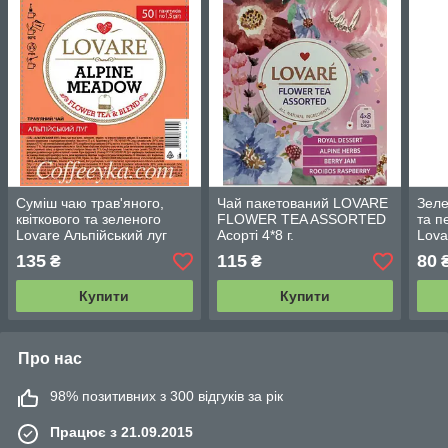
Суміш чаю трав'яного,
Чай пакетований LOVARE
Зеле
квіткового та зеленого
FLOWER TEA ASSORTED
та п
Lovare Альпійський луг
Асорті 4*8 г.
Lova
50*1,5 г пакетований
паке
135
115
80
₴
₴
Купити
Купити
Про нас
98% позитивних з 300 відгуків за рік
Працює з 21.09.2015