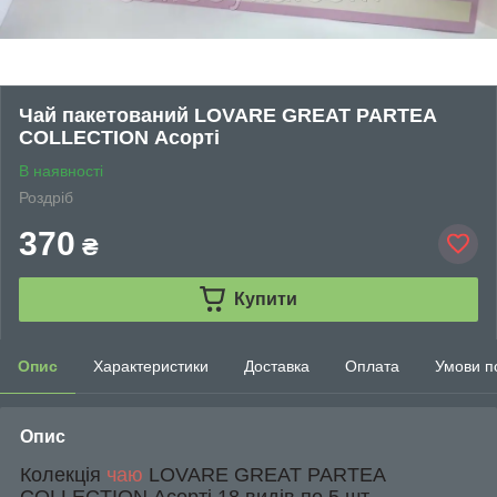
Чай пакетований LOVARE GREAT PARTEA
COLLECTION Асорті
В наявності
Роздріб
370
₴
Купити
Опис
Характеристики
Доставка
Оплата
Умови п
Опис
Колекція
чаю
LOVARE GREAT PARTEA
COLLECTION Асорті 18 видів по 5 шт.