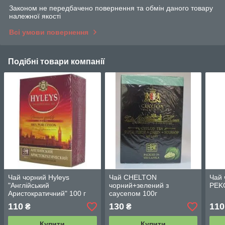
Законом не передбачено повернення та обмін даного товару
належної якості
Всі умови повернення
Подібні товари компанії
Чай чорний Hyleys
Чай CHELTON
Чай
"Англійський
чорний+зелений з
PEKO
Аристократичний" 100 г
саусепом 100г
110
130
110
₴
₴
Купити
Купити