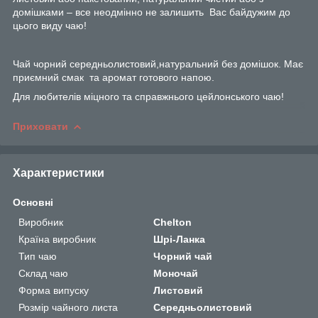
домішками – все неодмінно не залишить Вас байдужим до
цього виду чаю!
Чай чорний середньолистовий,натуральний без домішок. Має
приємний смак та аромат готового напою.
Для любителів міцного та справжнього цейлонського чаю!
Приховати
Характеристики
Основні
Виробник
Chelton
Країна виробник
Шрі-Ланка
Тип чаю
Чорний чай
Склад чаю
Моночай
Форма випуску
Листовий
Розмір чайного листа
Середньолистовий