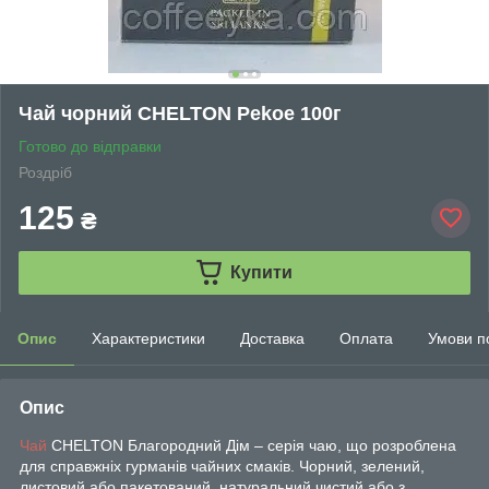
Чай чорний CHELTON Pekoe 100г
Готово до відправки
Роздріб
125
₴
Купити
Опис
Характеристики
Доставка
Оплата
Умови п
Опис
Чай
CHELTON Благородний Дім – серія чаю, що розроблена
для справжніх гурманів чайних смаків. Чорний, зелений,
листовий або пакетований, натуральний чистий або з