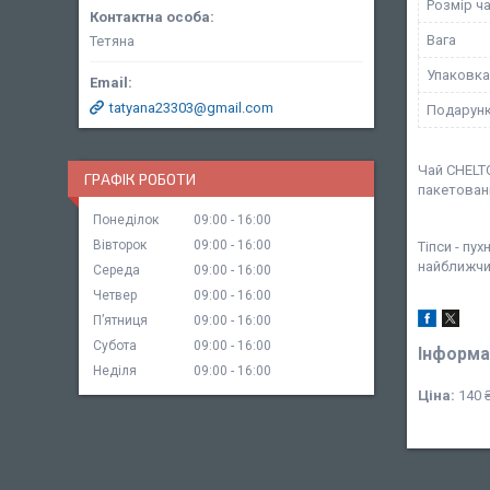
Розмір ч
Вага
Тетяна
Упаковка
tatyana23303@gmail.com
Подарунк
Чай CHELTO
ГРАФІК РОБОТИ
пакетован
Понеділок
09:00
16:00
Вівторок
09:00
16:00
Тіпси - пу
найближчи
Середа
09:00
16:00
Четвер
09:00
16:00
Пʼятниця
09:00
16:00
Субота
09:00
16:00
Інформа
Неділя
09:00
16:00
Ціна:
140 