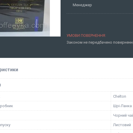
Менеджер
Законом не передбачено повернення
ристики
І
к
Chelton
иробник
Шрі-Ланка
Чорний ча
пуску
Листовий