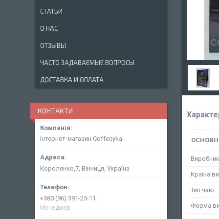
СТАТЬИ
О НАС
ОТЗЫВЫ
ЧАСТО ЗАДАВАЕМЫЕ ВОПРОСЫ
ДОСТАВКА И ОПЛАТА
КОНТАКТИ
Характе
Інтернет-магазин Coffeeyka
ОСНОВН
Виробни
Короленко,7, Вінниця, Україна
Країна в
Тип чаю
+380 (96) 391-25-11
Форма ви
Менеджер