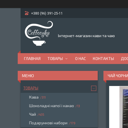
+380 (96) 391-25-11
Інтернет-магазин кави та чаю
ГЛАВНАЯ
ТОВАРЫ
О НАС
КОНТАКТЫ
ДОС
ЧАЙ ЧОРНИ
ТОВАРЫ
Кава
311
Шоколадні напої і какао
13
Чай
435
Подарункові набори
179