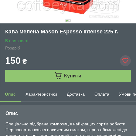
Кава мелена Mason Espesso Intense 225 г.
В наявності
Роздріб
150
₴
Купити
Опис
Характеристики
Доставка
Оплата
Умови п
Опис
Спеціально підібрана композиція найкращих сортів робусти.
Першосортна кава з насиченим смаком, зерна обсмажені до
темного кольору, має приємний запах і тонку дисперсійну