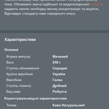
пінку. Обсмажені зерна індійської та мадагаскарської
робусти
надають напою необхідну високу концентрацію та міцність.
Відповідає стандарту кави середнього класу.
Характеристики
Основні
Форма випуску
Мелений
Вага
240 г
Ступінь обсмаження
Середня
Країна виробник
Україна
Виробник
Галка
Ступінь помелу
Дрібний
Вид кави
Робуста
Користувальницькі характеристики
Типаж
Кава Натуральний