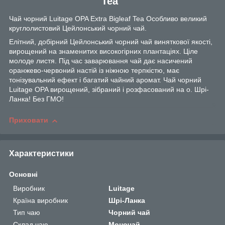
Tea
Чай чорний Luitage OPA Extra Bigleaf Tea Особливо великий
круглолистовий Цейлонський чорний чай.
Елітний, добірний Цейлонський чорний чай виняткової якості,
вирощений на знаменитих високогірних плантаціях. Ціле
молоде листя. Під час заварювання чай дає насичений
оранжево-червоний настій із ніжною терпкістю, має
тонізувальний ефект і багатий чайний аромат. Чай чорний
Luitage OPA вирощений, зібраний і розфасований на о. Шрі-
Ланка! Без ГМО!
Приховати
Характеристики
Основні
Виробник
Luitage
Країна виробник
Шрі-Ланка
Тип чаю
Чорний чай
Склад чаю
Моночай