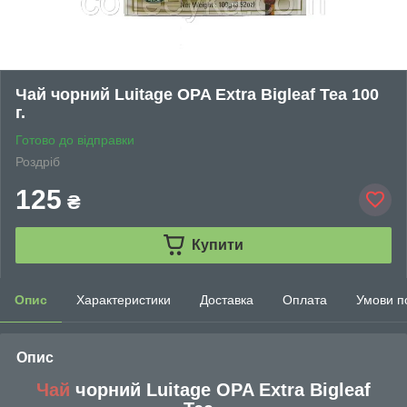
Чай чорний Luitage OPA Extra Bigleaf Tea 100
г.
Готово до відправки
Роздріб
125
₴
Купити
Опис
Характеристики
Доставка
Оплата
Умови п
Опис
Чай
чорний Luitage OPA Extra Bigleaf