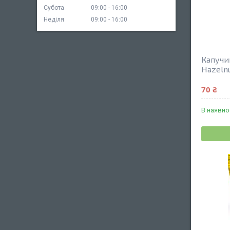
Субота
09:00
16:00
Неділя
09:00
16:00
Капучин
Hazelnu
70 ₴
В наявно