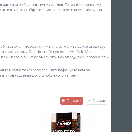
 завдяки вибір практичних людей. Тепер в невеликому
кати в черзі кав'ярні або мати справу з завислими кава-
робники смачних розчинних напоїв. Іменита La Festa здивує
ецька якість фірми Grandos побалує смаками Cafe Vienna,
 в пачці вагою в 1 кг ароматного шоколаду, який заварюють
учіно можна також просто! Зателефонуйте нам за
 заготовку для вашого улюбленого напою!
Галерея
Список