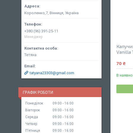
Короленко,7, Вінниця, Україна
+380 (96) 391-25-11
Менеджер
Капучин
Vanilla 
Тетяна
70 ₴
tatyana23303@gmail.com
В наявно
ГРАФІК РОБОТИ
Понеділок
09:00
16:00
Вівторок
09:00
16:00
Середа
09:00
16:00
Четвер
09:00
16:00
Пʼятниця
09:00
16:00