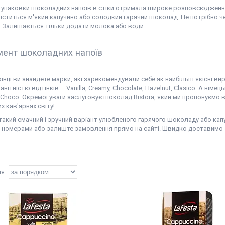
я упаковки шоколадних напоїв в стіки отримала широке розповсюдження
іститься м'який капучино або солодкий гарячий шоколад. Не потрібно че
 Залишається тільки додати молока або води.
мент шоколадних напоїв
рінці ви знайдете марки, які зарекомендували себе як найбільш якісні ви
анітністю відтінків – Vanilla, Creamy, Chocolate, Hazelnut, Clasico. А нім
о Choco. Окремої уваги заслуговує шоколад Ristora, який ми пропонуємо
х кав'ярнях світу!
такий смачний і зручний варіант улюбленого гарячого шоколаду або кап
 номерами або залиште замовлення прямо на сайті. Швидко доставимо