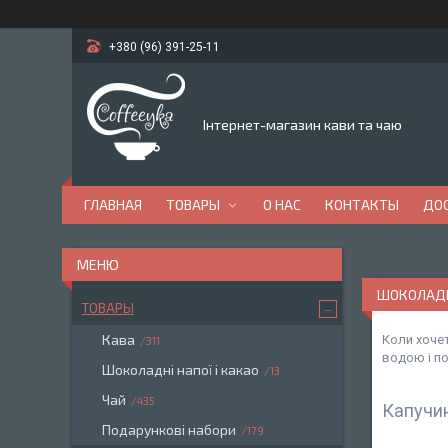
+380 (96) 391-25-11
Інтернет-магазин кави та чаю
ГЛАВНАЯ
ТОВАРЫ
О НАС
КОНТАКТЫ
ДОС
ШОКОЛАДН
ТОВАРЫ
Кава
Коли хоче
311
водою і по
Шоколадні напої і какао
13
Чай
435
Капучин
Подарункові набори
179