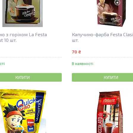
о з горіхом La Festa
Капучино-фарба Festa Clasi
t 10 шт.
шт.
70 ₴
сті
В наявності
КУПИТИ
КУПИТИ