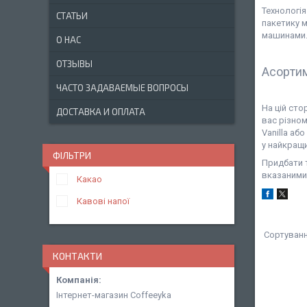
Технологі
СТАТЬИ
пакетику м
машинами.
О НАС
ОТЗЫВЫ
Асорти
ЧАСТО ЗАДАВАЕМЫЕ ВОПРОСЫ
На цій сто
ДОСТАВКА И ОПЛАТА
вас різном
Vanilla аб
у найкращи
ФІЛЬТРИ
Придбати 
вказаними
Какао
Кавові напої
КОНТАКТИ
Інтернет-магазин Coffeeyka