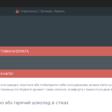
Короленко,7, Вінниця, Україна
ТАВКА И ОПЛАТА
І НАПОЇ
ться швидко зігрітися або побалувати себе солоденьким, можна легко р
тихеньку потягувати аромат і смак спокою, комфорту і смакоти родом з
о або гарячий шоколад в стіках